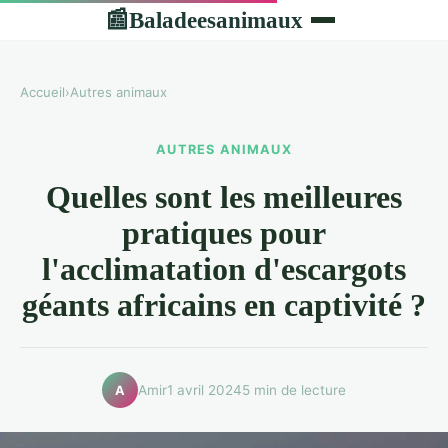
Baladeesanimaux
📰
Accueil
›
Autres animaux
AUTRES ANIMAUX
Quelles sont les meilleures
pratiques pour
l'acclimatation d'escargots
géants africains en captivité ?
Amir
1 avril 2024
5 min de lecture
A